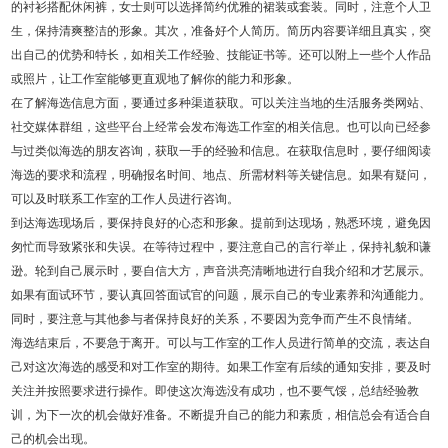
的衬衫搭配休闲裤，女士则可以选择简约优雅的裙装或套装。同时，注意个人卫
生，保持清爽整洁的形象。其次，准备好个人简历。简历内容要详细且真实，突
出自己的优势和特长，如相关工作经验、技能证书等。还可以附上一些个人作品
或照片，让工作室能够更直观地了解你的能力和形象。
在了解海选信息方面，要通过多种渠道获取。可以关注当地的生活服务类网站、
社交媒体群组，这些平台上经常会发布海选工作室的相关信息。也可以向已经参
与过类似海选的朋友咨询，获取一手的经验和信息。在获取信息时，要仔细阅读
海选的要求和流程，明确报名时间、地点、所需材料等关键信息。如果有疑问，
可以及时联系工作室的工作人员进行咨询。
到达海选现场后，要保持良好的心态和形象。提前到达现场，熟悉环境，避免因
匆忙而导致紧张和失误。在等待过程中，要注意自己的言行举止，保持礼貌和谦
逊。轮到自己展示时，要自信大方，声音洪亮清晰地进行自我介绍和才艺展示。
如果有面试环节，要认真回答面试官的问题，展示自己的专业素养和沟通能力。
同时，要注意与其他参与者保持良好的关系，不要因为竞争而产生不良情绪。
海选结束后，不要急于离开。可以与工作室的工作人员进行简单的交流，表达自
己对这次海选的感受和对工作室的期待。如果工作室有后续的通知安排，要及时
关注并按照要求进行操作。即使这次海选没有成功，也不要气馁，总结经验教
训，为下一次的机会做好准备。不断提升自己的能力和素质，相信总会有适合自
己的机会出现。