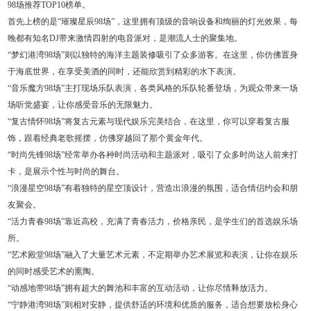
98场推荐TOP10榜单。
首先上榜的是“璀璨星辰98场”，这里拥有顶级的音响设备和绚丽的灯光效果，每
晚都有知名DJ带来激情四射的电音派对，是潮流人士的聚集地。
“梦幻港湾98场”则以独特的海洋主题装修吸引了众多游客。在这里，你仿佛置身
于海底世界，在享受美酒的同时，还能欣赏到精彩的水下表演。
“音乐魔方98场”主打现场乐队表演，各类风格的乐队轮番登场，为观众带来一场
场听觉盛宴，让你感受音乐的无限魅力。
“复古情怀98场”将复古元素与现代娱乐完美结合，在这里，你可以穿着复古服
饰，跟着经典老歌摇摆，仿佛穿越回了那个黄金年代。
“时尚先锋98场”经常举办各种时尚活动和主题派对，吸引了众多时尚达人前来打
卡，是展示个性与时尚的舞台。
“浪漫星空98场”有着独特的星空顶设计，营造出浪漫的氛围，适合情侣约会和朋
友聚会。
“活力青春98场”靠近高校，充满了青春活力，价格亲民，是学生们的首选娱乐场
所。
“艺术殿堂98场”融入了大量艺术元素，不定期举办艺术展览和表演，让你在娱乐
的同时感受艺术的熏陶。
“动感地带98场”拥有超大的舞池和丰富的互动活动，让你尽情释放活力。
“宁静港湾98场”则相对安静，提供舒适的环境和优质的服务，适合想要放松身心