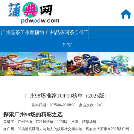
广州品茶工作室预约
广州品茶喝茶自带工
作室
广州98场推荐TOP10榜单（2025版）
发布日期：2025-04-09 08:39 点击次数：249
探索广州98场的精彩之选
关键字：广州98场、TOP10榜单、2025版、推荐、精彩场所
在广州，98场是充满活力与魅力的娱乐社交聚集地。现在为大家带来2025版广州