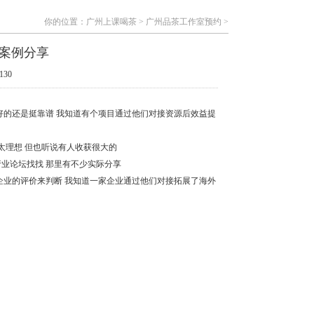
你的位置：
广州上课喝茶
>
广州品茶工作室预约
>
案例分享
130
好的还是挺靠谱 我知道有个项目通过他们对接资源后效益提
太理想 但也听说有人收获很大的
行业论坛找找 那里有不少实际分享
企业的评价来判断 我知道一家企业通过他们对接拓展了海外