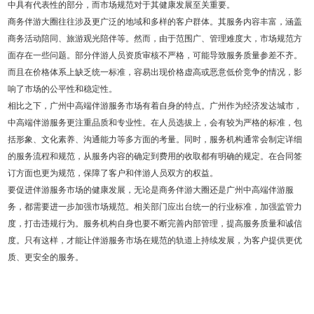
中具有代表性的部分，而市场规范对于其健康发展至关重要。
商务伴游大圈往往涉及更广泛的地域和多样的客户群体。其服务内容丰富，涵盖
商务活动陪同、旅游观光陪伴等。然而，由于范围广、管理难度大，市场规范方
面存在一些问题。部分伴游人员资质审核不严格，可能导致服务质量参差不齐。
而且在价格体系上缺乏统一标准，容易出现价格虚高或恶意低价竞争的情况，影
响了市场的公平性和稳定性。
相比之下，广州中高端伴游服务市场有着自身的特点。广州作为经济发达城市，
中高端伴游服务更注重品质和专业性。在人员选拔上，会有较为严格的标准，包
括形象、文化素养、沟通能力等多方面的考量。同时，服务机构通常会制定详细
的服务流程和规范，从服务内容的确定到费用的收取都有明确的规定。在合同签
订方面也更为规范，保障了客户和伴游人员双方的权益。
要促进伴游服务市场的健康发展，无论是商务伴游大圈还是广州中高端伴游服
务，都需要进一步加强市场规范。相关部门应出台统一的行业标准，加强监管力
度，打击违规行为。服务机构自身也要不断完善内部管理，提高服务质量和诚信
度。只有这样，才能让伴游服务市场在规范的轨道上持续发展，为客户提供更优
质、更安全的服务。