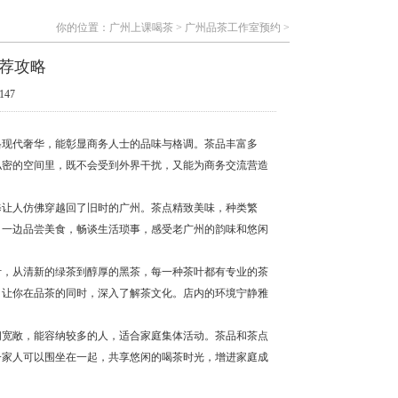
你的位置：
广州上课喝茶
>
广州品茶工作室预约
>
荐攻略
147
格现代奢华，能彰显商务人士的品味与格调。茶品丰富多
私密的空间里，既不会受到外界干扰，又能为商务交流营造
修让人仿佛穿越回了旧时的广州。茶点精致美味，种类繁
，一边品尝美食，畅谈生活琐事，感受老广州的韵味和悠闲
叶，从清新的绿茶到醇厚的黑茶，每一种茶叶都有专业的茶
，让你在品茶的同时，深入了解茶文化。店内的环境宁静雅
间宽敞，能容纳较多的人，适合家庭集体活动。茶品和茶点
一家人可以围坐在一起，共享悠闲的喝茶时光，增进家庭成