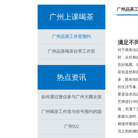
广州品茶
广州上课喝茶
广州品茶工作室预约
满足不
对于商务洽
广州品茶喝茶自带工作室
样，从经典
良好氛围。
若你是想和
热点资讯
多，既有传
的生活节奏
要是追求高
如何通过微信参与广州大圈女孩
艺师进行冲
致，充满了
广州喝茶工作室与你号预约的隐
招聘招聘？
家庭出游时
都保持着较
藏功能解析
广州922
员之间的感