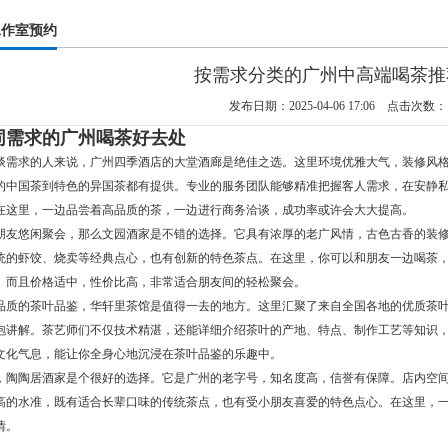
工作室预约
按需求分类的广州中高端喝茶推
发布日期：2025-04-06 17:06 点击次数：
同需求的广州喝茶好去处
谈需求的人来说，广州四季酒店的大堂酒廊是绝佳之选。这里环境优雅大气，装修风
的中国茶到特色的异国茶都有提供。专业的服务团队能够精准把握客人需求，在安静
在这里，一边品尝着高品质的茶，一边进行商务洽谈，成功率或许会大大提高。
朋友悠闲聚会，那么文园酒家是不错的选择。它具有浓厚的老广风情，古色古香的装
统的虾饺、烧卖等经典点心，也有创新的特色茶点。在这里，你可以和朋友一边喝茶
。而且价格适中，性价比高，非常适合朋友间的轻松聚会。
品质的茶叶品鉴，华轩里茶馆是值得一去的地方。这里汇聚了来自全国各地的优质茶
泡讲解。茶艺师们不仅技术精湛，还能详细介绍茶叶的产地、特点、制作工艺等知识
文化气息，能让你全身心地沉浸在茶叶品鉴的乐趣中。
，陶陶居酒家是个很好的选择。它是广州的老字号，知名度高，信誉有保障。店内空
高的水准，既有适合长辈口味的传统茶点，也有受小朋友喜爱的特色点心。在这里，
情。